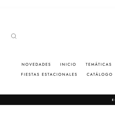
Ir
directamente
al
contenido
BUSCAR
NOVEDADES
INICIO
TEMÁTICAS
FIESTAS ESTACIONALES
CATÁLOGO
E