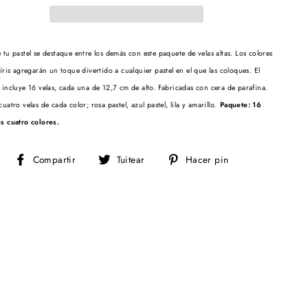
tu pastel se destaque entre los demás con este paquete de velas altas. Los colores
íris agregarán un toque divertido a cualquier pastel en el que las coloques. El
 incluye 16 velas, cada una de 12,7 cm de alto. Fabricadas con cera de parafina.
uatro velas de cada color; rosa pastel, azul pastel, lila y amarillo.
Paquete: 16
s cuatro colores.
Compartir
Tuitear
Pinear
Compartir
Tuitear
Hacer pin
en
en
en
Facebook
Twitter
Pinterest