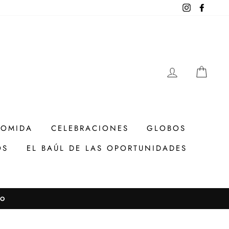
Instagram
Facebo
INGRESAR
CAR
COMIDA
CELEBRACIONES
GLOBOS
OS
EL BAÚL DE LAS OPORTUNIDADES
TO