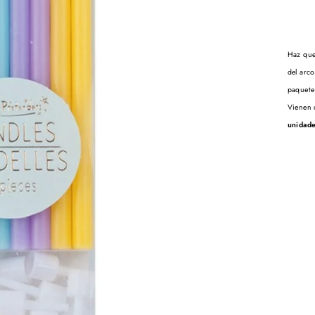
Haz que 
del arco
paquete
Vienen c
unidade