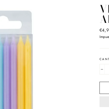
V
A
Preci
€4,9
habit
Impue
CAN
−