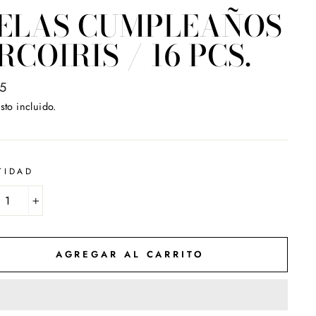
ELAS CUMPLEAÑOS
RCOIRIS / 16 PCS.
o
5
ual
sto incluido.
TIDAD
+
AGREGAR AL CARRITO