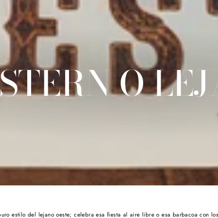
STERN O LE
puro estilo del lejano oeste; celebra esa fiesta al aire libre o esa barbacoa con l