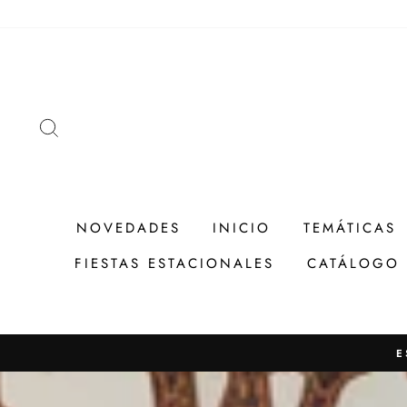
Ir
directamente
al
contenido
BUSCAR
NOVEDADES
INICIO
TEMÁTICAS
FIESTAS ESTACIONALES
CATÁLOGO
E