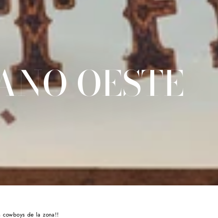
JANO OESTE
os cowboys de la zona!!