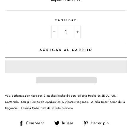
CANTIDAD
−
+
AGREGAR AL CARRITO
Vela perfumada en vaso con 2 mechas hecho de cera de soja Hecho en EE.UU. UU.
Contenido: 450 g Tiempo de combustión 120 horas Fragancia: vainilla Descripción de la
fragancia: El aroma tradicional de vainilla cremosa
Compartir
Tuitear
Pinear
Compartir
Tuitear
Hacer pin
en
en
en