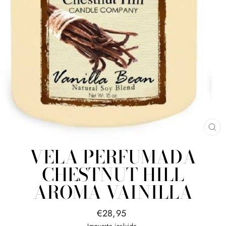
CE
(E
VELA PERFUMADA
CHESTNUT HILL
AROMA VAINILLA
Precio
€28,95
habitual
Impuesto incluido.