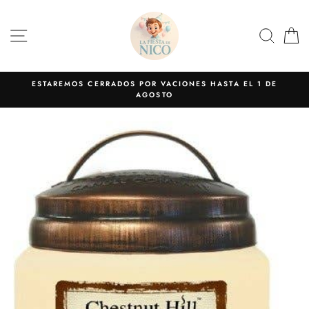
Ir
directamente
NAVEGACIÓN
BUS
C
al
contenido
ESTAREMOS CERRADOS POR VACIONES HASTA EL 1 DE
AGOSTO