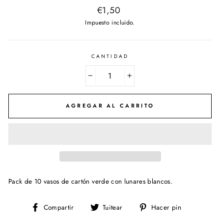
Precio
€1,50
habitual
Impuesto incluido.
CANTIDAD
−
+
AGREGAR AL CARRITO
Pack de 10 vasos de cartón verde con lunares blancos.
Compartir
Tuitear
Pinear
Compartir
Tuitear
Hacer pin
en
en
en