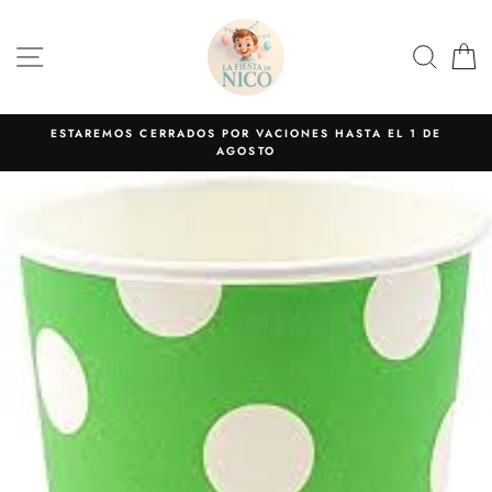
Ir
directamente
NAVEGACIÓN
BUS
C
al
contenido
ESTAREMOS CERRADOS POR VACIONES HASTA EL 1 DE
AGOSTO