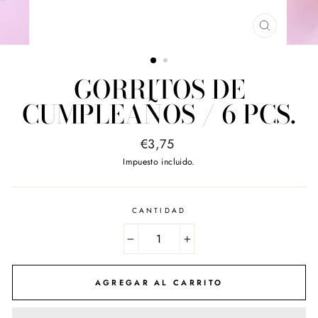
CERRAR
(ESC)
GORRITOS DE
CUMPLEAÑOS / 6 PCS.
Precio
€3,75
habitual
Impuesto incluido.
CANTIDAD
−
+
AGREGAR AL CARRITO