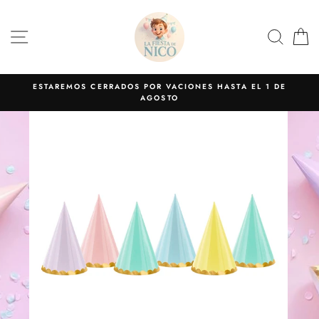
Ir
directamente
NAVEGACIÓN
BUS
C
al
contenido
ESTAREMOS CERRADOS POR VACIONES HASTA EL 1 DE
AGOSTO