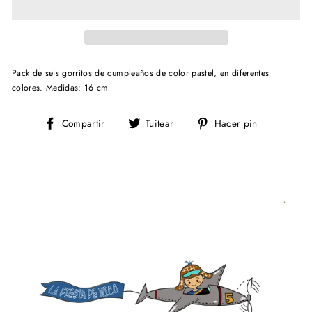
Pack de seis gorritos de cumpleaños de color pastel, en diferentes
colores.
Medidas: 16 cm
Compartir
Tuitear
Pinear
Compartir
Tuitear
Hacer pin
en
en
en
Facebook
Twitter
Pinterest