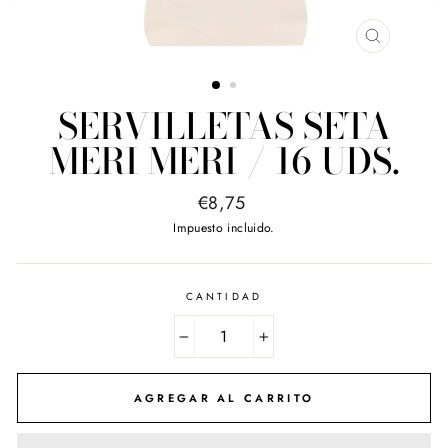
CERRAR
(ESC)
SERVILLETAS SETA
MERI MERI / 16 UDS.
Precio
€8,75
habitual
Impuesto incluido.
CANTIDAD
−
+
AGREGAR AL CARRITO