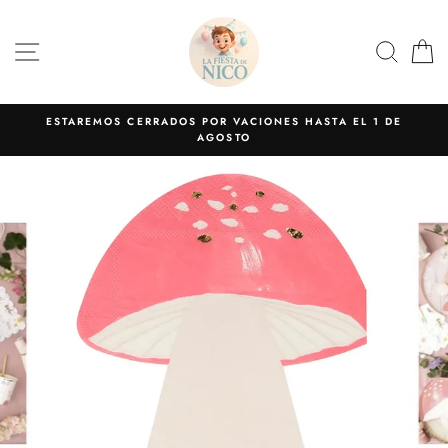
Ir
directamente
NAVEGACIÓN
BUS
C
al
contenido
ESTAREMOS CERRADOS POR VACIONES HASTA EL 1 DE
AGOSTO