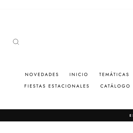
Ir
directamente
al
contenido
BUSCAR
NOVEDADES
INICIO
TEMÁTICAS
FIESTAS ESTACIONALES
CATÁLOGO
E