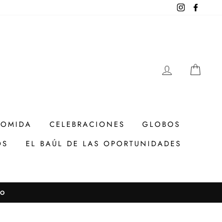
Instagram
Facebo
INGRESAR
CAR
COMIDA
CELEBRACIONES
GLOBOS
OS
EL BAÚL DE LAS OPORTUNIDADES
TO