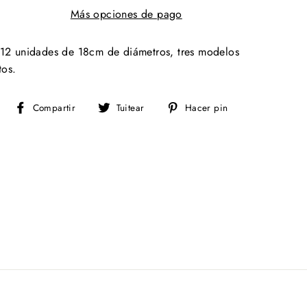
Más opciones de pago
12 unidades de 18cm de diámetros, tres modelos
tos.
Compartir
Tuitear
Pinear
Compartir
Tuitear
Hacer pin
en
en
en
Facebook
Twitter
Pinterest