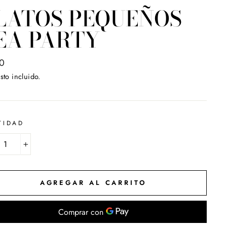
LATOS PEQUEÑOS
EA PARTY
o
0
ual
sto incluido.
TIDAD
+
AGREGAR AL CARRITO