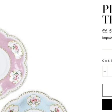
P
T
Preci
€6,5
habit
Impue
CAN
−