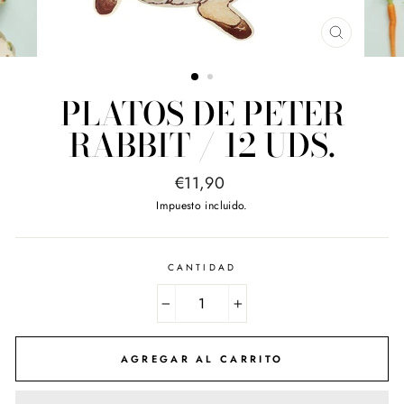
CERRAR
(ESC)
PLATOS DE PETER
RABBIT / 12 UDS.
Precio
€11,90
habitual
Impuesto incluido.
CANTIDAD
−
+
AGREGAR AL CARRITO