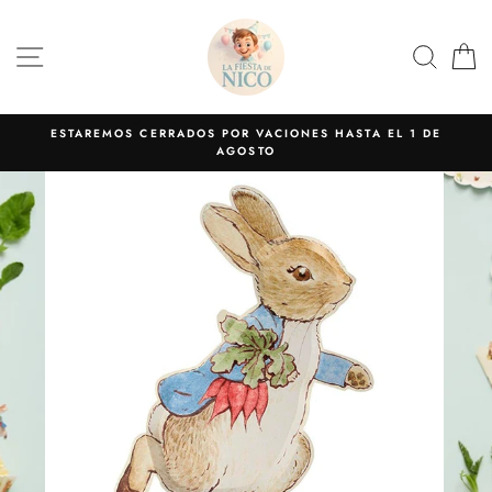
Ir
directamente
NAVEGACIÓN
BUS
C
al
contenido
ESTAREMOS CERRADOS POR VACIONES HASTA EL 1 DE
AGOSTO