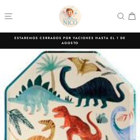
Ir
directamente
NAVEGACIÓN
BUS
C
al
contenido
ESTAREMOS CERRADOS POR VACIONES HASTA EL 1 DE
AGOSTO