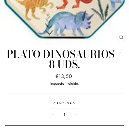
CE
(E
PLATO DINOSAURIOS /
8 UDS.
Precio
€13,50
habitual
Impuesto incluido.
CANTIDAD
−
+