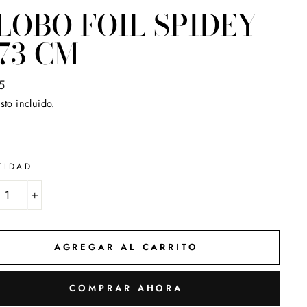
LOBO FOIL SPIDEY
 73 CM
o
5
ual
sto incluido.
TIDAD
+
AGREGAR AL CARRITO
COMPRAR AHORA