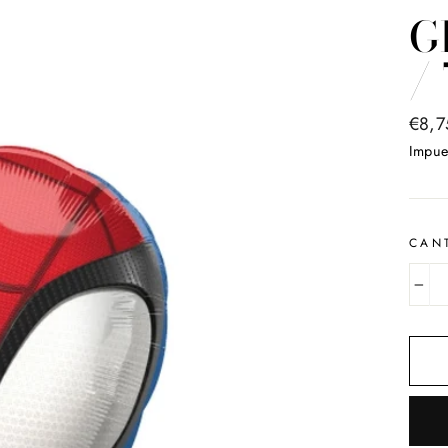
G
/
Preci
€8,7
habit
Impue
CAN
−