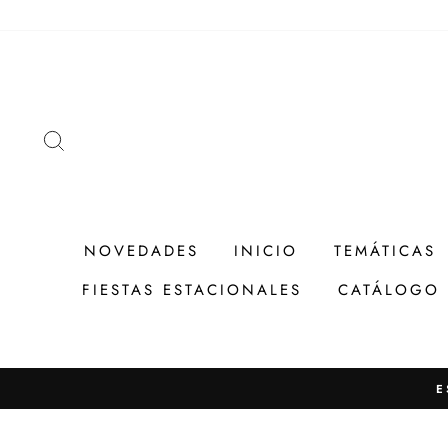
Ir
directamente
al
contenido
BUSCAR
NOVEDADES
INICIO
TEMÁTICAS
FIESTAS ESTACIONALES
CATÁLOGO
E