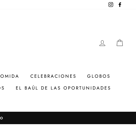
Instagram
Facebo
INGRESAR
CAR
COMIDA
CELEBRACIONES
GLOBOS
OS
EL BAÚL DE LAS OPORTUNIDADES
TO