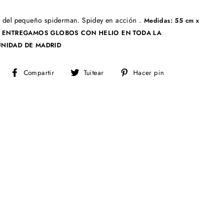
 del pequeño spiderman. Spidey en acción .
Medidas: 55 cm x
ENTREGAMOS GLOBOS CON HELIO EN TODA LA
NIDAD DE MADRID
Compartir
Tuitear
Pinear
Compartir
Tuitear
Hacer pin
en
en
en
Facebook
Twitter
Pinterest