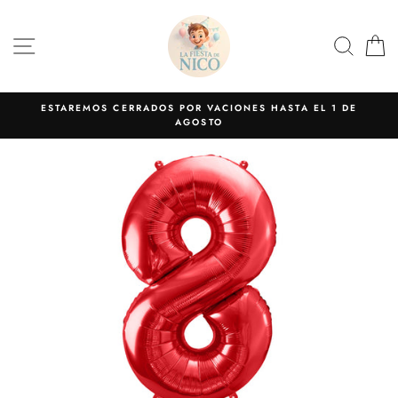
Ir
directamente
NAVEGACIÓN
BUS
C
al
contenido
ESTAREMOS CERRADOS POR VACIONES HASTA EL 1 DE
AGOSTO