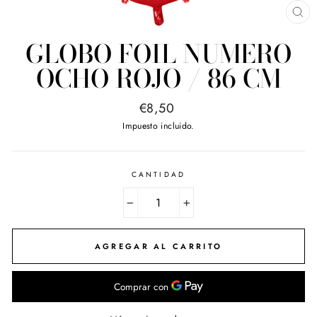
CE
(E
GLOBO FOIL NUMERO
OCHO ROJO / 86 CM
Precio
€8,50
habitual
Impuesto incluido.
CANTIDAD
−
+
AGREGAR AL CARRITO