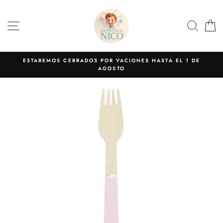
Ir
directamente
NAVEGACIÓN
BUS
C
al
contenido
ESTAREMOS CERRADOS POR VACIONES HASTA EL 1 DE
AGOSTO