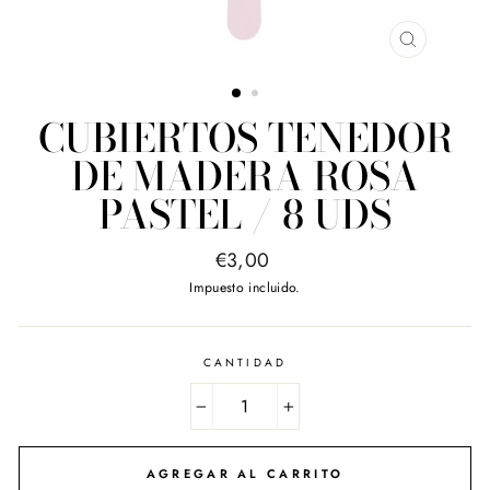
CERRAR
(ESC)
CUBIERTOS TENEDOR
DE MADERA ROSA
PASTEL / 8 UDS
Precio
€3,00
habitual
Impuesto incluido.
CANTIDAD
−
+
AGREGAR AL CARRITO