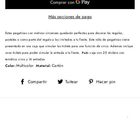
Más opciones de pago
Estas pegatinas con motivos circenses quedarán perfectas para decorar los regalos,
postales o como parte del regalo a los invitados a tu fiesta. Este rollo de pegatinas viene
presentado en una caja que simulan los tickets para una función de circo. Además incluye
unos tickets para poder simular la entrada a la fiesta.
caja con 20 stickers con
Pack:
temática circo y 16 entradas
Multicolor
Cartón
Color:
Material:
Compartir
Tuitear
Pinear
Compartir
Tuitear
Hacer pin
en
en
en
Facebook
Twitter
Pinterest