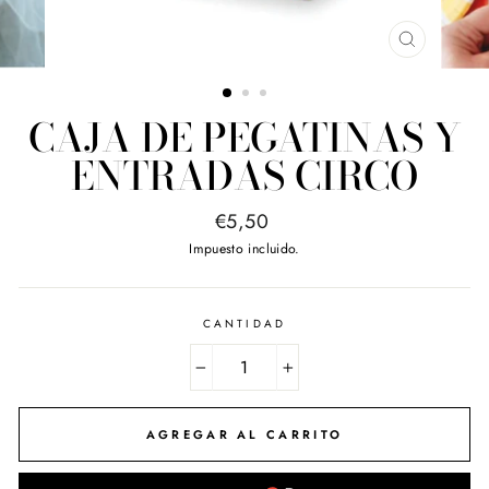
CERRAR
(ESC)
CAJA DE PEGATINAS Y
ENTRADAS CIRCO
Precio
€5,50
habitual
Impuesto incluido.
CANTIDAD
−
+
AGREGAR AL CARRITO