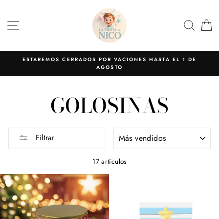
Ir
directamente
NAVEGACIÓN
BUS
C
al
contenido
ESTAREMOS CERRADOS POR VACIONES HASTA EL 1 DE
AGOSTO
GOLOSINAS
ORDENAR
Filtrar
17 artículos